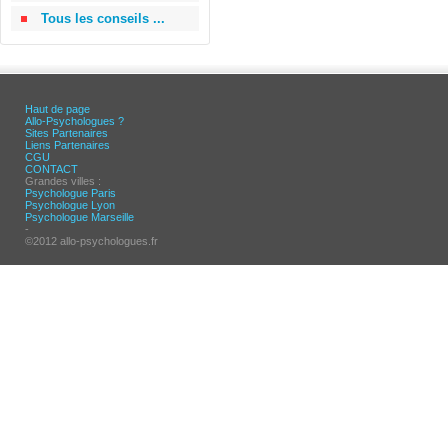
Tous les conseils ...
Haut de page
Allo-Psychologues ?
Sites Partenaires
Liens Partenaires
CGU
CONTACT
Grandes villes :
Psychologue Paris
Psychologue Lyon
Psychologue Marseille
-
©2012 allo-psychologues.fr