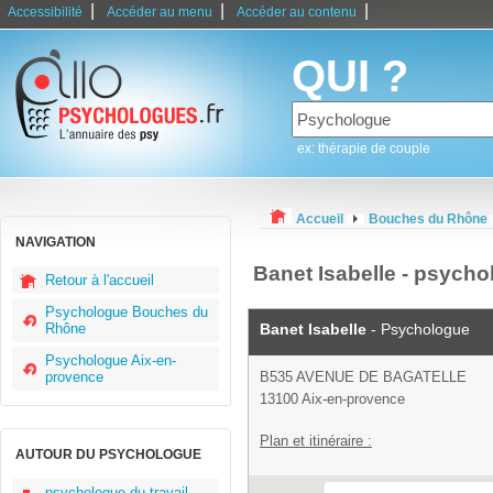
|
|
|
Accessibilité
Accéder au menu
Accéder au contenu
QUI ?
ex: thérapie de couple
Accueil
Bouches du Rhône
NAVIGATION
Banet Isabelle - psych
Retour à l'accueil
Psychologue Bouches du
Rhône
Banet Isabelle
- Psychologue
Psychologue Aix-en-
provence
B535 AVENUE DE BAGATELLE
13100 Aix-en-provence
Plan et itinéraire :
AUTOUR DU PSYCHOLOGUE
psychologue du travail