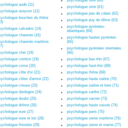
psychologue oise (60)
sychologue aude (11)
psychologue orne (61)
sychologue aveyron (12)
psychologue pas de calais (62)
sychologue bouches du rhône
psychologue puy de dôme (63)
3)
psychologue pyrénées-
sychologue calvados (14)
atlantiques (64)
sychologue charente (16)
psychologue hautes pyrénées
sychologue charente maritime
(65)
7)
psychologue pyrénées orientales
sychologue cher (18)
(66)
sychologue corrèze (19)
psychologue bas-rhin (67)
sychologue corse (20)
psychologue haut-rhin (68)
sychologue côte d'or (21)
psychologue rhône (69)
sychologue côtes d'armor (22)
psychologue haute saône (70)
sychologue creuse (23)
psychologue saône et loire (71)
sychologue dordogne (24)
psychologue sarthe (72)
sychologue doubs (25)
psychologue savoie (73)
sychologue drôme (26)
psychologue haute savoie (74)
sychologue eure (27)
psychologue paris (75)
sychologue eure et loir (28)
psychologue seine maritime (76)
sychologue finistère (29)
psychologue seine et marne (77)