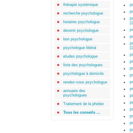
thérapie systémique
p
p
recherche psychologue
p
horaires psychologue
(1
p
devenir psychologue
p
bon psychologue
p
psychologue libéral
(1
p
etudes psychologue
p
liste des psychologues
p
psychologue à domicile
p
p
rendez-vous psychologue
p
annuaire des
psychologues
p
p
Traitement de la phobie
p
Tous les conseils ...
p
p
p