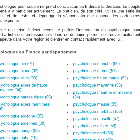
chologue pour couple ne prend donc aucun parti durant la thérapie. Le coupl
né à y participer activement. Le praticien, de son côté, utilise une série d
ons et de tests, et départage la séance afin que chacun des partenaire
s’exprimer.
ter une crise à deux nécessite parfois l’intervention du psychologue pou
. La liste des professionnels dans ce domaine permet de trouver facilemen
apeute dans votre région et d’entrer en contact rapidement avec lui.
ologues en France par département
sychologue ain (01)
psychologue manche (50)
sychologue aisne (02)
psychologue marne (51)
sychologue allier (03)
psychologue haute marne (52)
sychologue alpes de haute
psychologue mayenne (53)
rovence (04)
psychologue meurthe et moselle
sychologue hautes alpes (05)
(54)
sychologue alpes maritimes
psychologue meuse (55)
6)
psychologue morbihan (56)
sychologue ardèche (07)
psychologue moselle (57)
sychologue ardennes (08)
psychologue nièvre (58)
sychologue ariège (09)
psychologue nord (59)
sychologue aube (10)