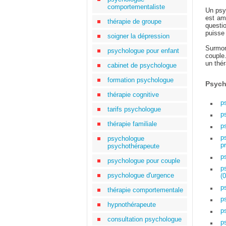
comportementaliste
Un psy
est ame
thérapie de groupe
questi
puisse 
soigner la dépression
Surmon
psychologue pour enfant
couple
un thér
cabinet de psychologue
formation psychologue
Psych
thérapie cognitive
p
tarifs psychologue
p
thérapie familiale
p
p
psychologue
p
psychothérapeute
p
psychologue pour couple
p
psychologue d'urgence
(0
p
thérapie comportementale
p
hypnothérapeute
p
consultation psychologue
p