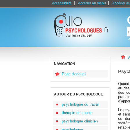
|
|
Accessibilité
Accéder au menu
Accéder au
e
A
NAVIGATION
Psyc
Page d'accueil
Quand l
au dés
des co
AUTOUR DU PSYCHOLOGUE
pratic
d’appor
psychologue du travail
Le psy
thérapie de couple
et san
se dér
psychologue clinicien
systém
rétablie
psychologue