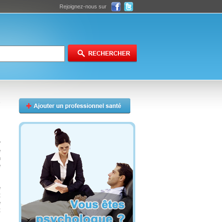
Rejoignez-nous sur
r
e
n
e
e
t
e
t