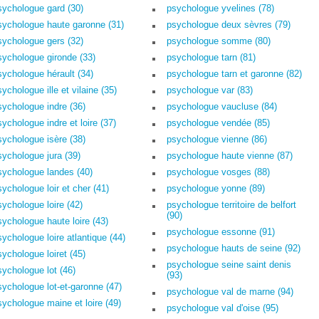
sychologue gard (30)
psychologue yvelines (78)
sychologue haute garonne (31)
psychologue deux sèvres (79)
sychologue gers (32)
psychologue somme (80)
sychologue gironde (33)
psychologue tarn (81)
sychologue hérault (34)
psychologue tarn et garonne (82)
ychologue ille et vilaine (35)
psychologue var (83)
sychologue indre (36)
psychologue vaucluse (84)
sychologue indre et loire (37)
psychologue vendée (85)
sychologue isère (38)
psychologue vienne (86)
sychologue jura (39)
psychologue haute vienne (87)
sychologue landes (40)
psychologue vosges (88)
sychologue loir et cher (41)
psychologue yonne (89)
sychologue loire (42)
psychologue territoire de belfort
(90)
sychologue haute loire (43)
psychologue essonne (91)
sychologue loire atlantique (44)
psychologue hauts de seine (92)
sychologue loiret (45)
psychologue seine saint denis
sychologue lot (46)
(93)
sychologue lot-et-garonne (47)
psychologue val de marne (94)
sychologue maine et loire (49)
psychologue val d'oise (95)