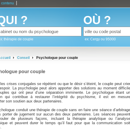
|
 contenu
QUI ?
OÙ ?
x: thérapie de couple
ex: Cergy ou 95000
ccueil
Conseil
Psychologue pour couple
hologue pour couple
es crises conjugales se répètent ou que le désir s’éteint, le couple peut crie
espoir. La psychologie peut alors apporter des solutions au moment difficil
uples qui ont peur d’une séparation imminente. Le psychologue étant u
ien qui contribue à restaurer l’intégrité du psychisme, il est en mesur
ter son soutien aux deux partenaires.
chologue conduit une thérapie de couple sans en faire une séance d’arbitrag
s porter de jugement sur aucun des deux partenaires. Les séances peuven
ouler de plusieurs façons, incluant la thérapie analytique ou l’analys
ique et peuvent durer le temps qu’il faut pour que la communication soi
.