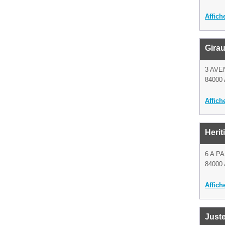
Affich
Girau
3 AVE
84000 
Affich
Herit
6 A P
84000 
Affich
Juste