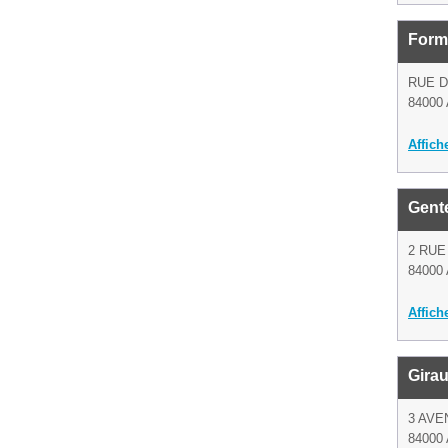
Form
RUE 
84000 
Affich
Gente
2 RUE
84000 
Affich
Girau
3 AVE
84000 