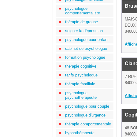
Brus
psychologue
comportementaliste
MAISO
thérapie de groupe
DEUX
soigner la dépression
84000 
psychologue pour enfant
Affich
cabinet de psychologue
formation psychologue
Clan
thérapie cognitive
tarifs psychologue
7 RUE
84000 
thérapie familiale
psychologue
Affich
psychothérapeute
psychologue pour couple
Cogi
psychologue d'urgence
thérapie comportementale
48 BO
hypnothérapeute
84000 