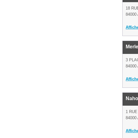
18 RU
84000 
Affich
Merl
3 PLA
84000 
Affich
Naho
1 RUE
84000 
Affich