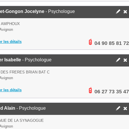
et-Gongon Jocelyne
- Psychologue
D AMPHOUX
Avignon
er les détails
04 90 85 81 72
r Isabelle
- Psychologue
 DES FRERES BRIAN BAT C
Avignon
er les détails
06 27 73 35 47
d Alain
- Psychologue
NUE DE LA SYNAGOGUE
Avignon