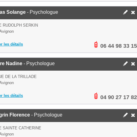
las Solange
- Psychologue
E RUDOLPH SERKIN
Avignon
er les détails
06 44 98 33 15
re Nadine
- Psychologue
E DE LA TRILLADE
Avignon
er les détails
04 90 27 17 82
grin Florence
- Psychologue
E SAINTE CATHERINE
Avignon