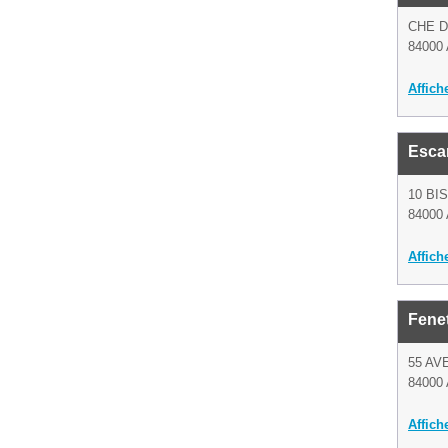
CHE D
84000 
Affich
Esca
10 BI
84000 
Affich
Fenet
55 AV
84000 
Affich