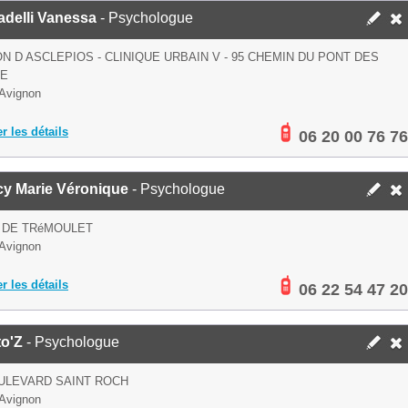
adelli Vanessa
- Psychologue
N D ASCLEPIOS - CLINIQUE URBAIN V - 95 CHEMIN DU PONT DES
 E
Avignon
er les détails
06 20 00 76 76
cy Marie Véronique
- Psychologue
 DE TRéMOULET
Avignon
er les détails
06 22 54 47 20
to'Z
- Psychologue
ULEVARD SAINT ROCH
Avignon