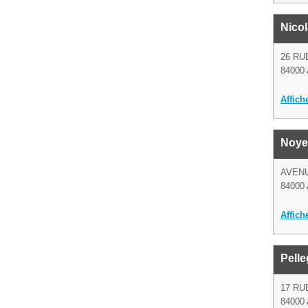
Nico
26 RU
84000 
Affich
Noye
AVENU
84000 
Affich
Pelle
17 RU
84000 