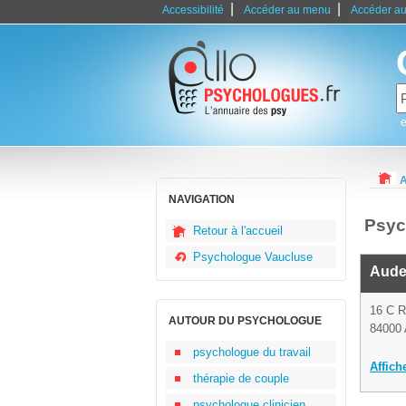
|
|
Accessibilité
Accéder au menu
Accéder au
e
A
NAVIGATION
Psyc
Retour à l'accueil
Psychologue Vaucluse
Aude
16 C 
AUTOUR DU PSYCHOLOGUE
84000 
psychologue du travail
Affich
thérapie de couple
psychologue clinicien