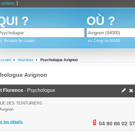
|
 contenu
QUI ?
OÙ ?
x: thérapie de couple
ex: Cergy ou 95000
ccueil
Vaucluse
Psychologue Avignon
hologue Avignon
t Florence
- Psychologue
RUE DES TEINTURIERS
Avignon
er les détails
04 90 86 02 37