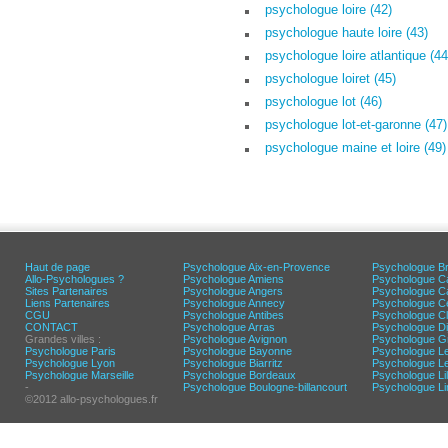
psychologue loire (42)
psychologue haute loire (43)
psychologue loire atlantique (44
psychologue loiret (45)
psychologue lot (46)
psychologue lot-et-garonne (47)
psychologue maine et loire (49)
Haut de page
Psychologue Aix-en-Provence
Psychologue Br
Allo-Psychologues ?
Psychologue Amiens
Psychologue C
Sites Partenaires
Psychologue Angers
Psychologue C
Liens Partenaires
Psychologue Annecy
Psychologue C
CGU
Psychologue Antibes
Psychologue C
CONTACT
Psychologue Arras
Psychologue Di
Grandes villes :
Psychologue Avignon
Psychologue G
Psychologue Paris
Psychologue Bayonne
Psychologue L
Psychologue Lyon
Psychologue Biarritz
Psychologue L
Psychologue Marseille
Psychologue Bordeaux
Psychologue Lil
-
Psychologue Boulogne-billancourt
Psychologue L
©2012 allo-psychologues.fr