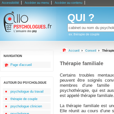
|
|
|
Accessibilité
Accéder au menu
Accéder au contenu
QUI ?
ex: thérapie de couple
Accueil
Conseil
Thérapie
NAVIGATION
Thérapie familiale
Page d'accueil
Certains troubles mentaux
peuvent être soignés conve
AUTOUR DU PSYCHOLOGUE
membres d’une famille
psychothérapie, qui est aus
psychologue du travail
est appelé thérapie familiale
thérapie de couple
La thérapie familiale est u
psychologue clinicien
Elle réunit au cours d’une 
psychologue