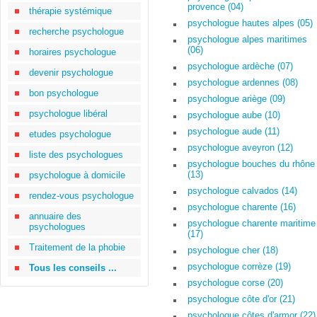
provence (04)
thérapie systémique
psychologue hautes alpes (05)
recherche psychologue
psychologue alpes maritimes
(06)
horaires psychologue
psychologue ardèche (07)
devenir psychologue
psychologue ardennes (08)
bon psychologue
psychologue ariège (09)
psychologue libéral
psychologue aube (10)
psychologue aude (11)
etudes psychologue
psychologue aveyron (12)
liste des psychologues
psychologue bouches du rhône
(13)
psychologue à domicile
psychologue calvados (14)
rendez-vous psychologue
psychologue charente (16)
annuaire des
psychologue charente maritime
psychologues
(17)
Traitement de la phobie
psychologue cher (18)
psychologue corrèze (19)
Tous les conseils ...
psychologue corse (20)
psychologue côte d'or (21)
psychologue côtes d'armor (22)