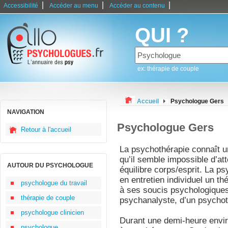
|
|
|
Accessibilité
Accéder au menu
Accéder au contenu
QUI ?
ex: thérapie de couple
Accueil
Psychologue Gers
NAVIGATION
Psychologue Gers
Retour à l'accueil
La psychothérapie connaît u
qu’il semble impossible d’a
AUTOUR DU PSYCHOLOGUE
équilibre corps/esprit. La p
en entretien individuel un th
psychologue du travail
à ses soucis psychologiques.
thérapie de couple
psychanalyste, d’un psycho
psychologue clinicien
Durant une demi-heure envir
psychologue