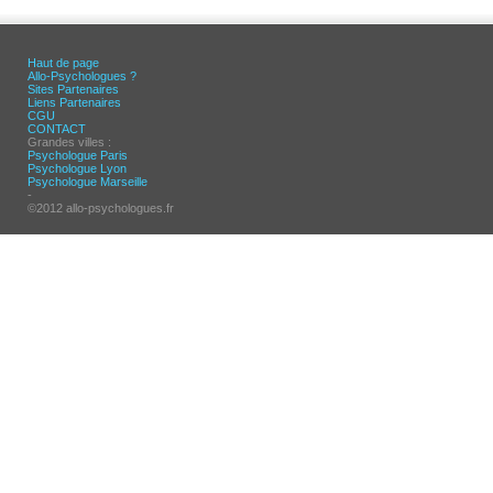
Haut de page
Allo-Psychologues ?
Sites Partenaires
Liens Partenaires
CGU
CONTACT
Grandes villes :
Psychologue Paris
Psychologue Lyon
Psychologue Marseille
-
©2012 allo-psychologues.fr