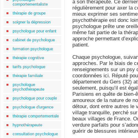
à son thérapeute. Ce dernier 
comportementaliste
régulièrement pour axer la c
thérapie de groupe
mieux exprimer ses sentime
psychothérapie est donc loin
soigner la dépression
psychologue prête une oreille
psychologue pour enfant
même fait partie de la thérapi
approche permettant d’expli
cabinet de psychologue
patient.
formation psychologue
Chaque psychologue, suivant
thérapie cognitive
approches. Par le biais de c
tarifs psychologue
renseignements sur un psy d
coordonnées ici. Réputé pour
thérapie familiale
département du Gers (32) att
psychologue
seulement, puisqu’il est éga
psychothérapeute
Parisiens en quête de bien-ê
psychologue pour couple
amoureux de la nature de nom
détour, dont entre autres le 
psychologue d'urgence
village tranquille, perché sur
thérapie comportementale
beaux villages de France. 
verdure parfaits pour s’adon
hypnothérapeute
guérir de blessures intérieur
consultation psychologue