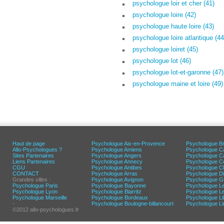
psychologue loir et cher (41)
psychologue loire (42)
psychologue haute loire (43)
psychologue loire atlantique (44
psychologue loiret (45)
psychologue lot (46)
psychologue lot-et-garonne (47)
psychologue maine et loire (49)
Haut de page
Psychologue Aix-en-Provence
Psychologue Br
Allo-Psychologues ?
Psychologue Amiens
Psychologue C
Sites Partenaires
Psychologue Angers
Psychologue C
Liens Partenaires
Psychologue Annecy
Psychologue C
CGU
Psychologue Antibes
Psychologue C
CONTACT
Psychologue Arras
Psychologue Di
Grandes villes :
Psychologue Avignon
Psychologue G
Psychologue Paris
Psychologue Bayonne
Psychologue L
Psychologue Lyon
Psychologue Biarritz
Psychologue L
Psychologue Marseille
Psychologue Bordeaux
Psychologue Lil
-
Psychologue Boulogne-billancourt
Psychologue L
©2012 allo-psychologues.fr