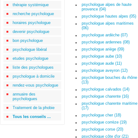
psychologue alpes de haute
thérapie systémique
provence (04)
recherche psychologue
psychologue hautes alpes (05)
horaires psychologue
psychologue alpes maritimes
(06)
devenir psychologue
psychologue ardèche (07)
bon psychologue
psychologue ardennes (08)
psychologue ariège (09)
psychologue libéral
psychologue aube (10)
etudes psychologue
psychologue aude (11)
liste des psychologues
psychologue aveyron (12)
psychologue à domicile
psychologue bouches du rhône
(13)
rendez-vous psychologue
psychologue calvados (14)
annuaire des
psychologue charente (16)
psychologues
psychologue charente maritime
Traitement de la phobie
(17)
psychologue cher (18)
Tous les conseils ...
psychologue corrèze (19)
psychologue corse (20)
psychologue côte d'or (21)