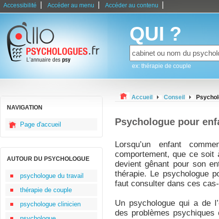
|
|
|
Accessibilité
Accéder au menu
Accéder au contenu
QUI ?
ex: thérapie de couple
Accueil
Conseil
Psychol
NAVIGATION
Psychologue pour enf
Page d'accueil
Lorsqu’un enfant comme
comportement, que ce soit à
AUTOUR DU PSYCHOLOGUE
devient gênant pour son ent
thérapie. Le psychologue pou
psychologue du travail
faut consulter dans ces cas-
thérapie de couple
Un psychologue qui a de l’
psychologue clinicien
des problèmes psychiques de
psychologue