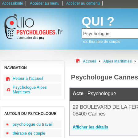
|
|
|
Accessibilité
Accéder au menu
Accéder au contenu
QUI ?
ex: thérapie de couple
Accueil
Alpes Maritimes
NAVIGATION
Psychologue Cannes
Retour à l'accueil
Psychologue Alpes
Maritimes
Acte
- Psychologue
29 BOULEVARD DE LA FE
06400 Cannes
AUTOUR DU PSYCHOLOGUE
psychologue du travail
Afficher les détails
thérapie de couple