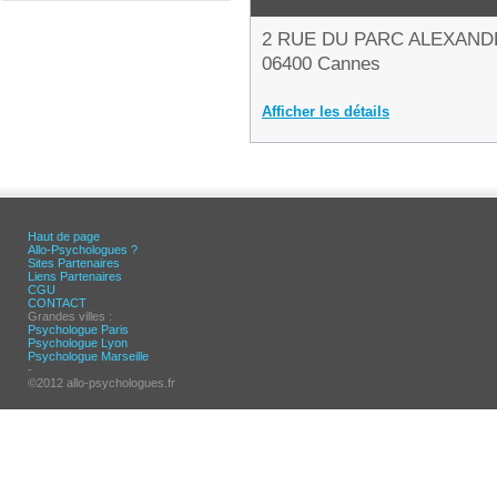
2 RUE DU PARC ALEXANDR
06400 Cannes
Afficher les détails
Haut de page
Allo-Psychologues ?
Sites Partenaires
Liens Partenaires
CGU
CONTACT
Grandes villes :
Psychologue Paris
Psychologue Lyon
Psychologue Marseille
-
©2012 allo-psychologues.fr