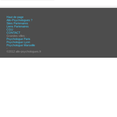
Haut de page
Allo-Psychologues ?
Sites Partenaires
Liens Partenaires
CGU
CONTACT
Grandes villes :
Psychologue Paris
Psychologue Lyon
Psychologue Marseille
-
©2012 allo-psychologues.fr