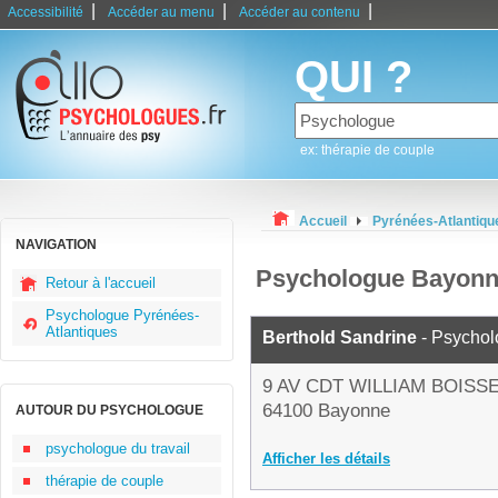
|
|
|
Accessibilité
Accéder au menu
Accéder au contenu
QUI ?
ex: thérapie de couple
Accueil
Pyrénées-Atlantiqu
NAVIGATION
Psychologue Bayon
Retour à l'accueil
Psychologue Pyrénées-
Atlantiques
Berthold Sandrine
- Psycho
9 AV CDT WILLIAM BOISS
64100 Bayonne
AUTOUR DU PSYCHOLOGUE
psychologue du travail
Afficher les détails
thérapie de couple