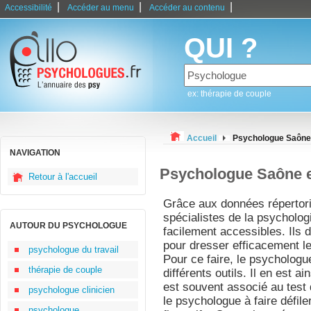
|
|
|
Accessibilité
Accéder au menu
Accéder au contenu
QUI ?
ex: thérapie de couple
Accueil
Psychologue Saône 
NAVIGATION
Psychologue Saône e
Retour à l'accueil
Grâce aux données répertorié
spécialistes de la psycholog
AUTOUR DU PSYCHOLOGUE
facilement accessibles. Ils
pour dresser efficacement le 
psychologue du travail
Pour ce faire, le psychologue
thérapie de couple
différents outils. Il en est 
est souvent associé au test
psychologue clinicien
le psychologue à faire défile
psychologue