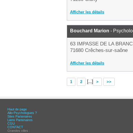
Afficher les détails
Bouchard Marion
- Psychol
63 IMPASSE DE LA BRAN
71680 Crêches-sur-saône
Afficher les détails
[...]
1
2
>
>>
Haut de page
Allo-Psychologues ?
Sites Partenaires
Liens Partenaires
CGU
CONTACT
Grandes villes :