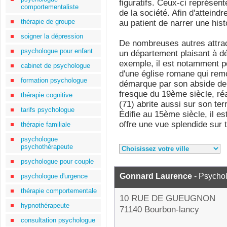
figuratifs. Ceux-ci représen
comportementaliste
de la société. Afin d'atteindr
thérapie de groupe
au patient de narrer une hist
soigner la dépression
De nombreuses autres attract
psychologue pour enfant
un département plaisant à dé
exemple, il est notamment p
cabinet de psychologue
d'une église romane qui rem
formation psychologue
démarque par son abside de 
fresque du 19ème siècle, réa
thérapie cognitive
(71) abrite aussi sur son ter
tarifs psychologue
Édifie au 15ème siècle, il es
offre une vue splendide sur 
thérapie familiale
psychologue
psychothérapeute
psychologue pour couple
Gonnard Laurence
- Psycho
psychologue d'urgence
thérapie comportementale
10 RUE DE GUEUGNON
hypnothérapeute
71140 Bourbon-lancy
consultation psychologue