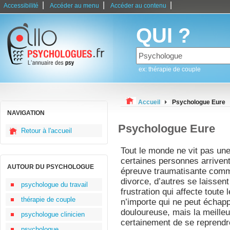
|
|
|
Accessibilité
Accéder au menu
Accéder au contenu
QUI ?
ex: thérapie de couple
Accueil
Psychologue Eure
NAVIGATION
Psychologue Eure
Retour à l'accueil
Tout le monde ne vit pas un
certaines personnes arrivent
AUTOUR DU PSYCHOLOGUE
épreuve traumatisante comme
divorce, d’autres se laisse
psychologue du travail
frustration qui affecte toute 
thérapie de couple
n’importe qui ne peut échapp
douloureuse, mais la meilleur
psychologue clinicien
certainement de se reprendr
psychologue