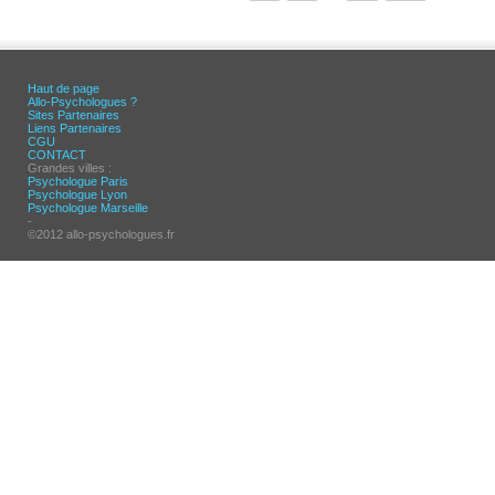
Haut de page
Allo-Psychologues ?
Sites Partenaires
Liens Partenaires
CGU
CONTACT
Grandes villes :
Psychologue Paris
Psychologue Lyon
Psychologue Marseille
-
©2012 allo-psychologues.fr