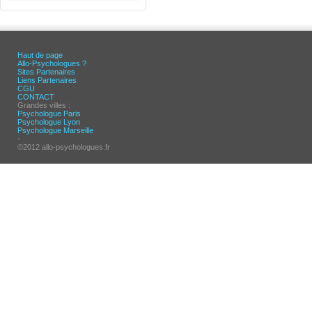
Haut de page
Allo-Psychologues ?
Sites Partenaires
Liens Partenaires
CGU
CONTACT
Grandes villes :
Psychologue Paris
Psychologue Lyon
Psychologue Marseille
-
©2012 allo-psychologues.fr