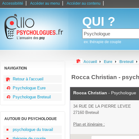
|
|
|
Accessibilité
Accéder au menu
Accéder au contenu
QUI ?
ex: thérapie de couple
Accueil
Eure
Breteuil
NAVIGATION
Rocca Christian - psych
Retour à l'accueil
Psychologue Eure
Rocca Christian
- Psychologue
Psychologue Breteuil
34 RUE DE LA PIERRE LEVEE
27160 Breteuil
AUTOUR DU PSYCHOLOGUE
Plan et itinéraire :
psychologue du travail
thérapie de couple