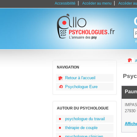
|
|
Accessibilité
Accéder au menu
Accéder au
e
A
NAVIGATION
Psyc
Retour à l'accueil
Psychologue Eure
Paum
IMPA
AUTOUR DU PSYCHOLOGUE
27930 
psychologue du travail
Affich
thérapie de couple
psychologue clinicien