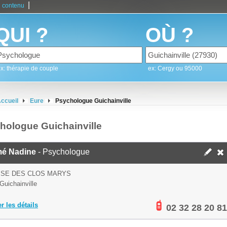
|
 contenu
QUI ?
OÙ ?
x: thérapie de couple
ex: Cergy ou 95000
ccueil
Eure
Psychologue Guichainville
hologue Guichainville
é Nadine
- Psychologue
SSE DES CLOS MARYS
Guichainville
er les détails
02 32 28 20 81