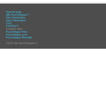
Haut de page
Allo-Psychologues ?
Sites Partenaires
Liens Partenaires
CGU
CONTACT
Grandes villes :
Psychologue Paris
Psychologue Lyon
Psychologue Marseille
-
©2012 allo-psychologues.fr