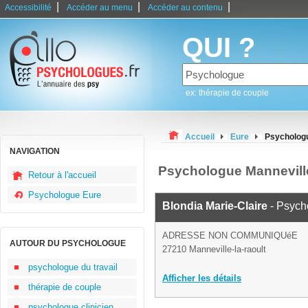
|
|
|
Accessibilité
Accéder au menu
Accéder au contenu
QUI ?
ex: thérapie de couple
Accueil
Eure
Psychologu
NAVIGATION
Psychologue Manneville
Retour à l'accueil
Psychologue Eure
Blondia Marie-Claire
- Psych
ADRESSE NON COMMUNIQUéE
AUTOUR DU PSYCHOLOGUE
27210 Manneville-la-raoult
psychologue du travail
Afficher les détails
thérapie de couple
psychologue clinicien