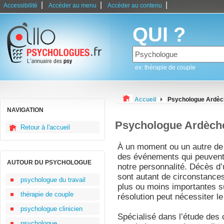
|
|
|
Accessibilité
Accéder au menu
Accéder au contenu
QUI ?
ex: thérapie de couple
Accueil
Psychologue Ardèc
NAVIGATION
Psychologue Ardèch
Retour à l'accueil
À un moment ou un autre de 
des événements qui peuvent 
AUTOUR DU PSYCHOLOGUE
notre personnalité. Décès d’
sont autant de circonstance
psychologue du travail
plus ou moins importantes s
thérapie de couple
résolution peut nécessiter l
psychologue clinicien
Spécialisé dans l’étude des
psychologue