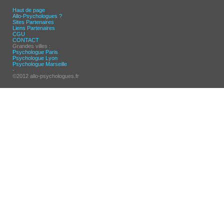
Haut de page
Allo-Psychologues ?
Sites Partenaires
Liens Partenaires
CGU
CONTACT
Grandes villes :
Psychologue Paris
Psychologue Lyon
Psychologue Marseille
-
©2012 allo-psychologues.fr