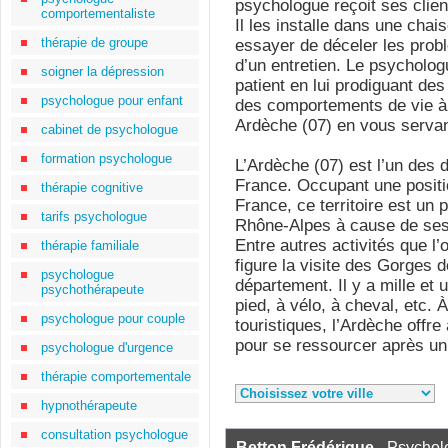
psychologue reçoit ses clien
comportementaliste
Il les installe dans une chai
thérapie de groupe
essayer de déceler les probl
d’un entretien. Le psycholo
soigner la dépression
patient en lui prodiguant de
psychologue pour enfant
des comportements de vie à 
Ardèche (07) en vous servant
cabinet de psychologue
formation psychologue
L’Ardèche (07) est l’un des 
France. Occupant une positio
thérapie cognitive
France, ce territoire est un 
tarifs psychologue
Rhône-Alpes à cause de ses
Entre autres activités que l’
thérapie familiale
figure la visite des Gorges 
psychologue
département. Il y a mille et 
psychothérapeute
pied, à vélo, à cheval, etc. 
psychologue pour couple
touristiques, l’Ardèche offre
pour se ressourcer après un
psychologue d'urgence
thérapie comportementale
hypnothérapeute
consultation psychologue
Betton Frédérique
- Psychol