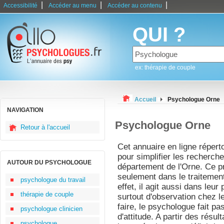
|
|
|
Accessibilité
Accéder au menu
Accéder au contenu
QUI ?
ex: thérapie de couple
Accueil
Psychologue Orne
NAVIGATION
Psychologue Orne
Retour à l'accueil
Cet annuaire en ligne répert
pour simplifier les recherch
AUTOUR DU PSYCHOLOGUE
département de l'Orne. Ce pr
seulement dans le traitemen
psychologue du travail
effet, il agit aussi dans leur
thérapie de couple
surtout d'observation chez l
faire, le psychologue fait pa
psychologue clinicien
d'attitude. A partir des résult
psychologue