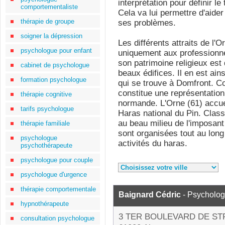
interprétation pour définir 
comportementaliste
Cela va lui permettre d'aide
thérapie de groupe
ses problèmes.
soigner la dépression
Les différents attraits de l'O
psychologue pour enfant
uniquement aux professionnels
son patrimoine religieux es
cabinet de psychologue
beaux édifices. Il en est ain
formation psychologue
qui se trouve à Domfront. Co
constitue une représentation
thérapie cognitive
normande. L'Orne (61) accuei
tarifs psychologue
Haras national du Pin. Class
au beau milieu de l'imposan
thérapie familiale
sont organisées tout au long
psychologue
activités du haras.
psychothérapeute
psychologue pour couple
psychologue d'urgence
thérapie comportementale
Baignard Cédric
- Psycholo
hypnothérapeute
3 TER BOULEVARD DE S
consultation psychologue