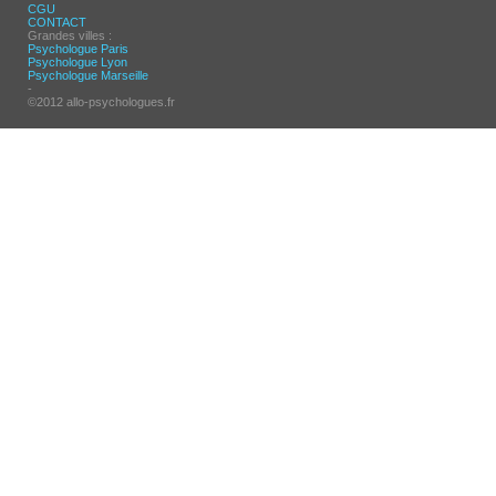
CGU
CONTACT
Grandes villes :
Psychologue Paris
Psychologue Lyon
Psychologue Marseille
-
©2012 allo-psychologues.fr