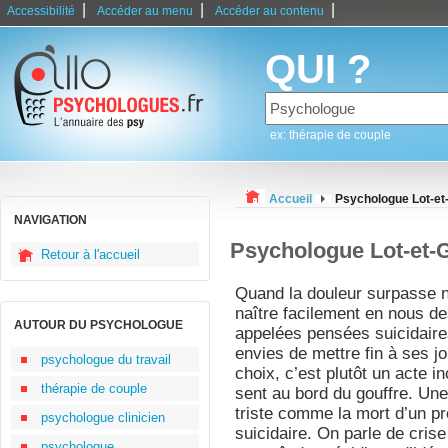
|
|
|
Accessibilité
Accéder au menu
Accéder au contenu
QUI ?
ex: thérapie de couple
Accueil
Psychologue Lot-et
NAVIGATION
Psychologue Lot-et-
Retour à l'accueil
Quand la douleur surpasse no
naître facilement en nous de
AUTOUR DU PSYCHOLOGUE
appelées pensées suicidaires
envies de mettre fin à ses j
psychologue du travail
choix, c’est plutôt un acte i
thérapie de couple
sent au bord du gouffre. Un
triste comme la mort d’un pr
psychologue clinicien
suicidaire. On parle de cris
psychologue