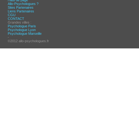
Haut de page
Allo-Psychologues ?
Sites Partenaires
Liens Partenaires
CGU
CONTACT
Grandes villes :
Psychologue Paris
Psychologue Lyon
Psychologue Marseille
-
©2012 allo-psychologues.fr