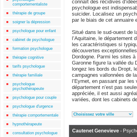
connaît des récidives d’idée
comportementaliste
psychologue est indispensa
thérapie de groupe
suicider. Localisez un psych
par le biais de cet annuaire 
soigner la dépression
psychologue pour enfant
Situé dans le sud-ouest de 
l’Aquitaine, le département 
cabinet de psychologue
les caractéristiques si typi
formation psychologue
découvertes exceptionnelles
Dordogne. Parmi les sites à 
thérapie cognitive
Garonne figure la vallée du 
tarifs psychologue
longez les bords du Dropt, l
campagnes vallonnées de la
thérapie familiale
l’Eymet, en passant par les 
psychologue
département n’est pas seulem
psychothérapeute
appréciée, il est aussi agréa
psychologue pour couple
variées, dont les cabinets 
psychologue d'urgence
thérapie comportementale
hypnothérapeute
Cautenet Genevieve
- Psych
consultation psychologue