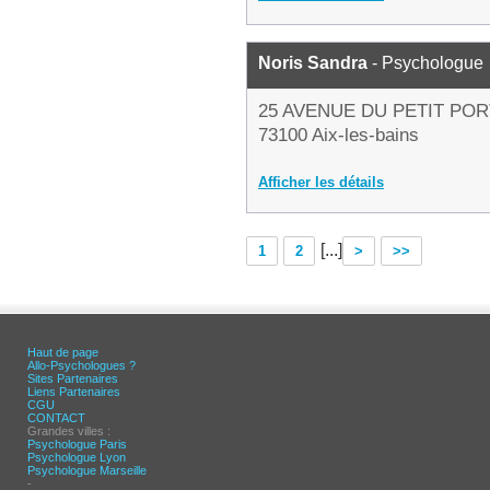
Noris Sandra
- Psychologue
25 AVENUE DU PETIT POR
73100 Aix-les-bains
Afficher les détails
[...]
1
2
>
>>
Haut de page
Allo-Psychologues ?
Sites Partenaires
Liens Partenaires
CGU
CONTACT
Grandes villes :
Psychologue Paris
Psychologue Lyon
Psychologue Marseille
-