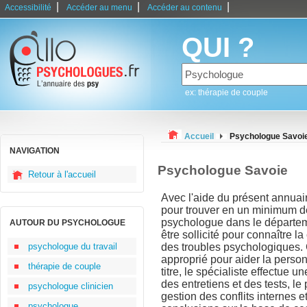
|
|
|
Accessibilité
Accéder au menu
Accéder au contenu
QUI ?
ex: thérapie de couple
Accueil
Psychologue Savoi
NAVIGATION
Psychologue Savoie
Retour à l'accueil
Avec l'aide du présent annuair
pour trouver en un minimum d
psychologue dans le départeme
AUTOUR DU PSYCHOLOGUE
être sollicité pour connaître l
psychologue du travail
des troubles psychologiques. 
approprié pour aider la perso
thérapie de couple
titre, le spécialiste effectue u
des entretiens et des tests, 
psychologue clinicien
gestion des conflits internes et
psychologue