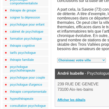
conclusions sur la base de c
comportementaliste
A part cela, la Savoie (73) con
thérapie de groupe
de détente. A titre d'exemple, 
soigner la dépression
nombreuses dans ce départem
thermales. On peut citer la vil
psychologue pour enfant
thermales, efficaces dans le 
et inflammatoires tels que l'art
cabinet de psychologue
chronique évolutive. En outre,
formation psychologue
grand nombre de stations de s
skiable des Trois Vallées propo
thérapie cognitive
besoins des amateurs de sport
tarifs psychologue
thérapie familiale
psychologue
psychothérapeute
André Isabelle
- Psychologu
psychologue pour couple
239 RUE DE GENEVE
psychologue d'urgence
73100 Aix-les-bains
thérapie comportementale
hypnothérapeute
Afficher les détails
consultation psychologue