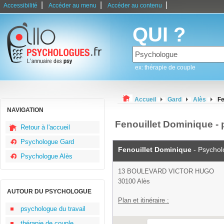
|
|
|
Accessibilité
Accéder au menu
Accéder au contenu
QUI ?
ex: thérapie de couple
Accueil
Gard
Alès
Fe
NAVIGATION
Fenouillet Dominique -
Retour à l'accueil
Psychologue Gard
Fenouillet Dominique
- Psycho
Psychologue Alès
13 BOULEVARD VICTOR HUGO
30100 Alès
AUTOUR DU PSYCHOLOGUE
Plan et itinéraire :
psychologue du travail
thérapie de couple