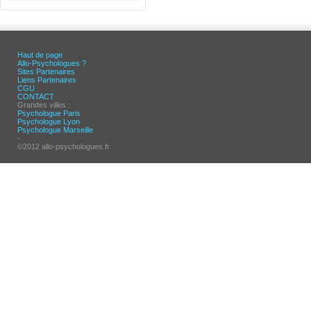
Haut de page
Allo-Psychologues ?
Sites Partenaires
Liens Partenaires
CGU
CONTACT
Grandes villes :
Psychologue Paris
Psychologue Lyon
Psychologue Marseille
-
©2012 allo-psychologues.fr