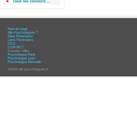
Tous les conseils ...
Haut de page
Allo-Psychologues ?
Sites Partenaires
Liens Partenaires
CGU
CONTACT
Grandes villes :
Psychologue Paris
Psychologue Lyon
Psychologue Marseille
-
©2012 allo-psychologues.fr