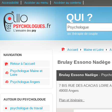
|
|
|
Accessibilité
Accéder au menu
Accéder au contenu
QUI ?
ex: thérapie de couple
Accueil
Maine et Loire
A
NAVIGATION
Brulay Essono Nadège 
Retour à l'accueil
Psychologue Maine et
Loire
Brulay Essono Nadège
- Psych
Psychologue Angers
7 BIS RUE DES ACACIAS LOIRE 
49000 Angers
AUTOUR DU PSYCHOLOGUE
Plan et itinéraire :
psychologue du travail