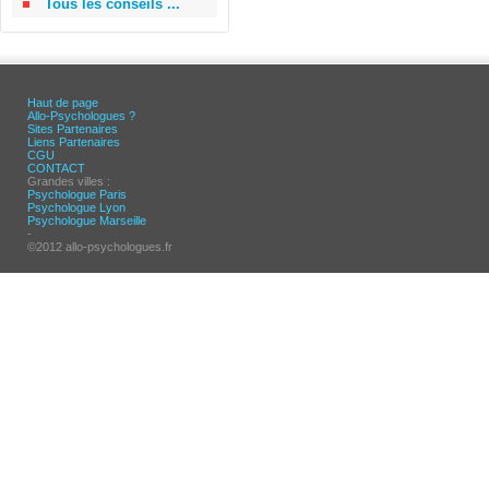
Tous les conseils ...
Haut de page
Allo-Psychologues ?
Sites Partenaires
Liens Partenaires
CGU
CONTACT
Grandes villes :
Psychologue Paris
Psychologue Lyon
Psychologue Marseille
-
©2012 allo-psychologues.fr