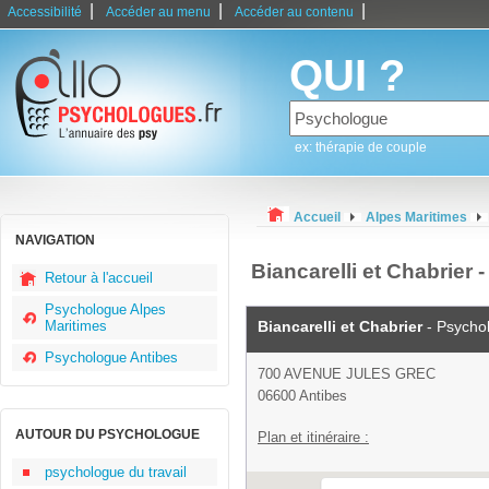
|
|
|
Accessibilité
Accéder au menu
Accéder au contenu
QUI ?
ex: thérapie de couple
Accueil
Alpes Maritimes
NAVIGATION
Biancarelli et Chabrier
Retour à l'accueil
Psychologue Alpes
Maritimes
Biancarelli et Chabrier
- Psycho
Psychologue Antibes
700 AVENUE JULES GREC
06600 Antibes
AUTOUR DU PSYCHOLOGUE
Plan et itinéraire :
psychologue du travail