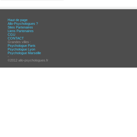
Haut de page
Allo-Psychologues ?
Sites Partenaires
Liens Partenaires
CGU
CONTACT
Grandes villes :
Psychologue Paris
Psychologue Lyon
Psychologue Marseille
-
©2012 allo-psychologues.fr