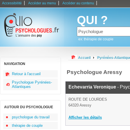
|
|
|
Accessibilité
Accéder au menu
Accéder au contenu
QUI ?
ex: thérapie de couple
Accueil
Pyrénées-Atlantiqu
NAVIGATION
Psychologue Aressy
Retour à l'accueil
Psychologue Pyrénées-
Atlantiques
Echevarria Veronique
- Psy
ROUTE DE LOURDES
64320 Aressy
AUTOUR DU PSYCHOLOGUE
psychologue du travail
Afficher les détails
thérapie de couple