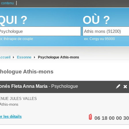
|
 contenu
QUI ?
OÙ ?
x: thérapie de couple
ex: Cergy ou 95000
ccueil
Essonne
Psychologue Athis-mons
hologue Athis-mons
onés Fleta Anna Maria
- Psychologue
ENUE JULES VALLES
Athis-mons
er les détails
06 18 00 00 30