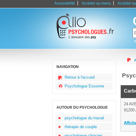
|
|
Accessibilité
Accéder au menu
Accéder au
e
A
NAVIGATION
Psyc
Retour à l'accueil
Psychologue Essonne
Carb
24 AV
AUTOUR DU PSYCHOLOGUE
91200 
psychologue du travail
Affich
thérapie de couple
psychologue clinicien