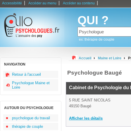
|
|
|
Accessibilité
Accéder au menu
Accéder au contenu
QUI ?
ex: thérapie de couple
Accueil
Maine et Loire
P
NAVIGATION
Psychologue Baugé
Retour à l'accueil
Psychologue Maine et
Loire
Cabinet de Psychologie du
5 RUE SAINT NICOLAS
49150 Baugé
AUTOUR DU PSYCHOLOGUE
psychologue du travail
Afficher les détails
thérapie de couple