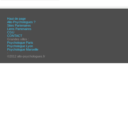
Haut de page
Allo-Psychologues ?
Sites Partenaires
Liens Partenaires
CGU
CONTACT
Grandes villes :
Psychologue Paris
Psychologue Lyon
Psychologue Marseille
-
©2012 allo-psychologues.fr