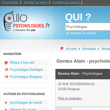
|
|
|
Accessibilité
Accéder au menu
Accéder au contenu
QUI ?
ex: thérapie de couple
Accueil
Dordogne
Berge
NAVIGATION
Gentes Alain - psychol
Retour à l'accueil
Psychologue Dordogne
Gentes Alain
- Psychologue
Psychologue Bergerac
25 RUE BOURBARRAUD
24100 Bergerac
AUTOUR DU PSYCHOLOGUE
Plan et itinéraire :
psychologue du travail
thérapie de couple