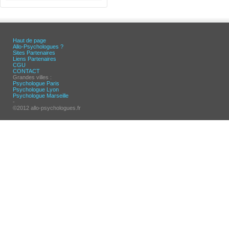
Haut de page
Allo-Psychologues ?
Sites Partenaires
Liens Partenaires
CGU
CONTACT
Grandes villes :
Psychologue Paris
Psychologue Lyon
Psychologue Marseille
-
©2012 allo-psychologues.fr