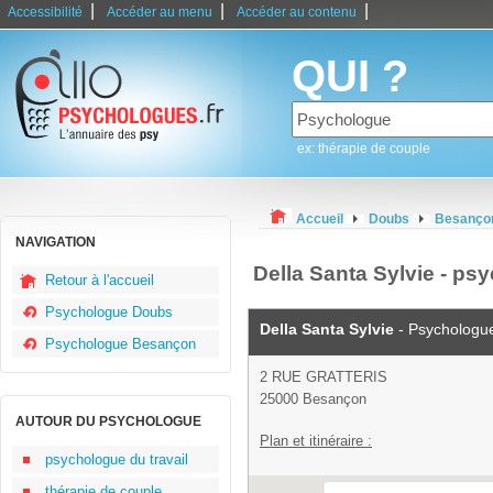
|
|
|
Accessibilité
Accéder au menu
Accéder au contenu
QUI ?
ex: thérapie de couple
Accueil
Doubs
Besanço
NAVIGATION
Della Santa Sylvie - p
Retour à l'accueil
Psychologue Doubs
Della Santa Sylvie
- Psychologu
Psychologue Besançon
2 RUE GRATTERIS
25000 Besançon
AUTOUR DU PSYCHOLOGUE
Plan et itinéraire :
psychologue du travail
thérapie de couple