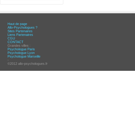
Haut de page
Allo-Psychologues ?
Sites Partenaires
Liens Partenaires
CGU
CONTACT
Grandes villes :
Psychologue Paris
Psychologue Lyon
Psychologue Marseille
-
©2012 allo-psychologues.fr