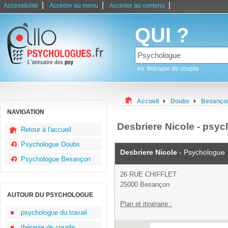
|
|
|
Accessibilité
Accéder au menu
Accéder au contenu
QUI ?
ex: thérapie de couple
Accueil
Doubs
Besanço
NAVIGATION
Desbriere Nicole - ps
Retour à l'accueil
Psychologue Doubs
Desbriere Nicole
- Psychologue
Psychologue Besançon
26 RUE CHIFFLET
25000 Besançon
AUTOUR DU PSYCHOLOGUE
Plan et itinéraire :
psychologue du travail
thérapie de couple