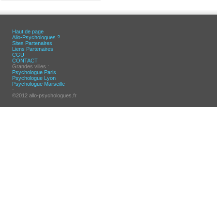
Haut de page
Allo-Psychologues ?
Sites Partenaires
Liens Partenaires
CGU
CONTACT
Grandes villes :
Psychologue Paris
Psychologue Lyon
Psychologue Marseille
-
©2012 allo-psychologues.fr