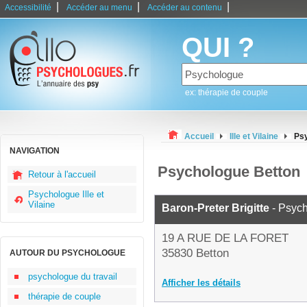
|
|
|
Accessibilité
Accéder au menu
Accéder au contenu
QUI ?
ex: thérapie de couple
Accueil
Ille et Vilaine
Ps
NAVIGATION
Psychologue Betton
Retour à l'accueil
Psychologue Ille et
Vilaine
Baron-Preter Brigitte
- Psyc
19 A RUE DE LA FORET
35830 Betton
AUTOUR DU PSYCHOLOGUE
psychologue du travail
Afficher les détails
thérapie de couple