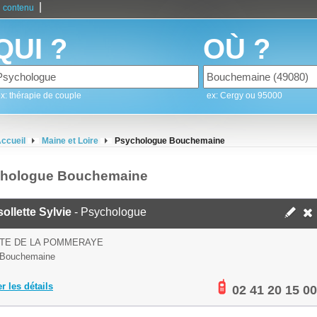
|
 contenu
QUI ?
OÙ ?
x: thérapie de couple
ex: Cergy ou 95000
ccueil
Maine et Loire
Psychologue Bouchemaine
hologue Bouchemaine
ollette Sylvie
- Psychologue
UTE DE LA POMMERAYE
 Bouchemaine
er les détails
02 41 20 15 00