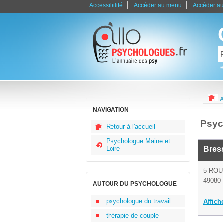
|
|
Accessibilité
Accéder au menu
Accéder au
e
A
NAVIGATION
Psyc
Retour à l'accueil
Psychologue Maine et
Loire
Bress
5 RO
49080
AUTOUR DU PSYCHOLOGUE
psychologue du travail
Affich
thérapie de couple