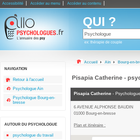
|
|
|
Accessibilité
Accéder au menu
Accéder au contenu
QUI ?
ex: thérapie de couple
Accueil
Ain
Bourg-en-b
NAVIGATION
Pisapia Catherine - ps
Retour à l'accueil
Psychologue Ain
Pisapia Catherine
- Psychologu
Psychologue Bourg-en-
bresse
6 AVENUE ALPHONSE BAUDIN
01000 Bourg-en-bresse
AUTOUR DU PSYCHOLOGUE
Plan et itinéraire :
psychologue du travail