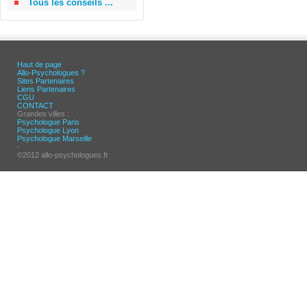
Tous les conseils ...
Haut de page
Allo-Psychologues ?
Sites Partenaires
Liens Partenaires
CGU
CONTACT
Grandes villes :
Psychologue Paris
Psychologue Lyon
Psychologue Marseille
-
©2012 allo-psychologues.fr