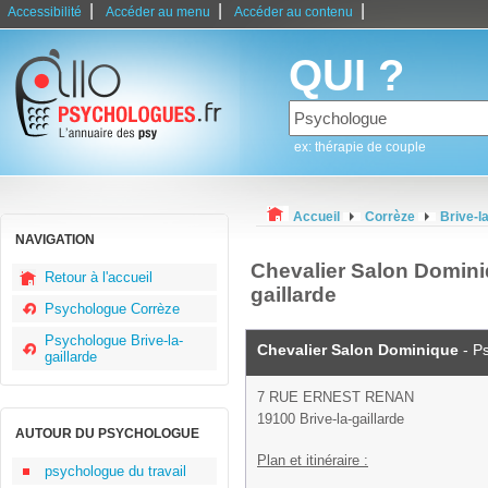
|
|
|
Accessibilité
Accéder au menu
Accéder au contenu
QUI ?
ex: thérapie de couple
Accueil
Corrèze
Brive-la
NAVIGATION
Chevalier Salon Domini
Retour à l'accueil
gaillarde
Psychologue Corrèze
Psychologue Brive-la-
Chevalier Salon Dominique
- P
gaillarde
7 RUE ERNEST RENAN
19100 Brive-la-gaillarde
AUTOUR DU PSYCHOLOGUE
Plan et itinéraire :
psychologue du travail