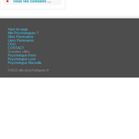
Tous les conseils ...
Haut de page
Allo-Psychologues ?
Sites Partenaires
Liens Partenaires
CGU
CONTACT
Grandes villes :
Psychologue Paris
Psychologue Lyon
Psychologue Marseille
-
©2012 allo-psychologues.fr