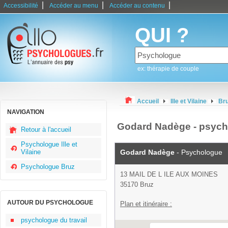
|
|
|
Accessibilité
Accéder au menu
Accéder au contenu
QUI ?
ex: thérapie de couple
Accueil
Ille et Vilaine
Br
NAVIGATION
Godard Nadège - psych
Retour à l'accueil
Psychologue Ille et
Vilaine
Godard Nadège
- Psychologue
Psychologue Bruz
13 MAIL DE L ILE AUX MOINES
35170 Bruz
AUTOUR DU PSYCHOLOGUE
Plan et itinéraire :
psychologue du travail