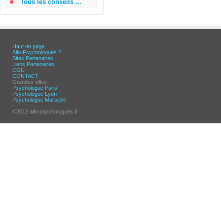
Tous les conseils ...
Haut de page
Allo-Psychologues ?
Sites Partenaires
Liens Partenaires
CGU
CONTACT
Grandes villes :
Psychologue Paris
Psychologue Lyon
Psychologue Marseille
-
©2012 allo-psychologues.fr