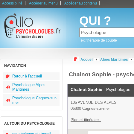
|
|
|
Accessibilité
Accéder au menu
Accéder au contenu
QUI ?
ex: thérapie de couple
Accueil
Alpes Maritimes
NAVIGATION
Chalnot Sophie - psyc
Retour à l'accueil
Psychologue Alpes
Maritimes
Chalnot Sophie
- Psychologue
Psychologue Cagnes-sur-
mer
105 AVENUE DES ALPES
06800 Cagnes-sur-mer
Plan et itinéraire :
AUTOUR DU PSYCHOLOGUE
psychologue du travail