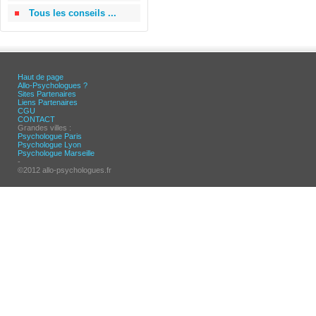
Tous les conseils ...
Haut de page
Allo-Psychologues ?
Sites Partenaires
Liens Partenaires
CGU
CONTACT
Grandes villes :
Psychologue Paris
Psychologue Lyon
Psychologue Marseille
-
©2012 allo-psychologues.fr