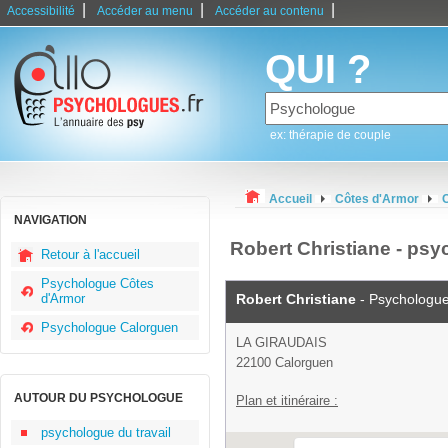
|
|
|
Accessibilité
Accéder au menu
Accéder au contenu
QUI ?
ex: thérapie de couple
Accueil
Côtes d'Armor
NAVIGATION
Robert Christiane - ps
Retour à l'accueil
Psychologue Côtes
d'Armor
Robert Christiane
- Psychologu
Psychologue Calorguen
LA GIRAUDAIS
22100 Calorguen
AUTOUR DU PSYCHOLOGUE
Plan et itinéraire :
psychologue du travail