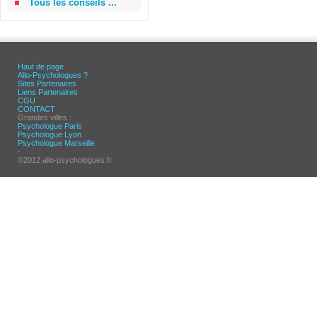
Tous les conseils ...
Haut de page
Allo-Psychologues ?
Sites Partenaires
Liens Partenaires
CGU
CONTACT
Grandes villes :
Psychologue Paris
Psychologue Lyon
Psychologue Marseille
-
©2012 allo-psychologues.fr