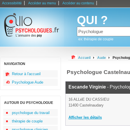
|
|
|
Accessibilité
Accéder au menu
Accéder au contenu
QUI ?
ex: thérapie de couple
Accueil
Aude
Psycholog
NAVIGATION
Psychologue Castelna
Retour à l'accueil
Psychologue Aude
Escande Virginie
- Psycholo
16 ALLéE DU CASSIEU
AUTOUR DU PSYCHOLOGUE
11400 Castelnaudary
psychologue du travail
Afficher les détails
thérapie de couple
psychologue clinicien