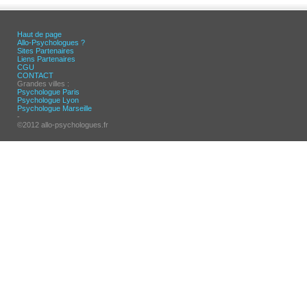
Haut de page
Allo-Psychologues ?
Sites Partenaires
Liens Partenaires
CGU
CONTACT
Grandes villes :
Psychologue Paris
Psychologue Lyon
Psychologue Marseille
-
©2012 allo-psychologues.fr