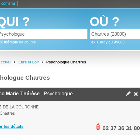
|
 contenu
QUI ?
OÙ ?
x: thérapie de couple
ex: Cergy ou 95000
ccueil
Eure et Loir
Psychologue Chartres
hologue Chartres
co Marie-Thérèse
- Psychologue
E DE LA COURONNE
Chartres
er les détails
02 37 36 31 80