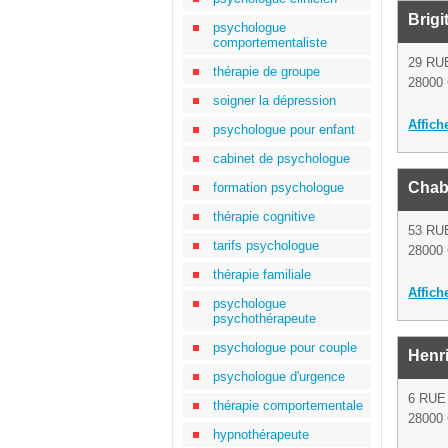
Brigi
psychologue
comportementaliste
29 RU
thérapie de groupe
28000 
soigner la dépression
Affich
psychologue pour enfant
cabinet de psychologue
Chab
formation psychologue
thérapie cognitive
53 RU
tarifs psychologue
28000 
thérapie familiale
Affich
psychologue
psychothérapeute
psychologue pour couple
Henr
psychologue d'urgence
6 RUE
thérapie comportementale
28000 
hypnothérapeute