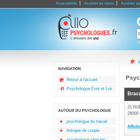
|
|
Accessibilité
Accéder au menu
Accéder au
e
A
NAVIGATION
Psyc
Retour à l'accueil
Psychologue Eure et Loir
Brac
21 RU
AUTOUR DU PSYCHOLOGUE
28000 
psychologue du travail
Affich
thérapie de couple
psychologue clinicien