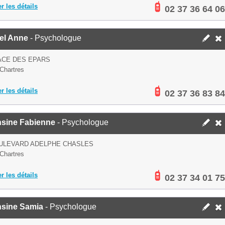
er les détails
02 37 36 64 06
el Anne
- Psychologue
ACE DES EPARS
Chartres
er les détails
02 37 36 83 84
sine Fabienne
- Psychologue
OULEVARD ADELPHE CHASLES
Chartres
er les détails
02 37 34 01 75
sine Samia
- Psychologue