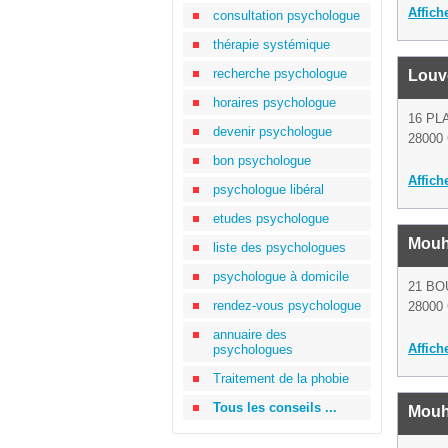
Affich
consultation psychologue
thérapie systémique
recherche psychologue
Louv
horaires psychologue
16 PL
devenir psychologue
28000 
bon psychologue
Affich
psychologue libéral
etudes psychologue
Mouh
liste des psychologues
psychologue à domicile
21 B
rendez-vous psychologue
28000 
annuaire des
Affich
psychologues
Traitement de la phobie
Tous les conseils ...
Mouh