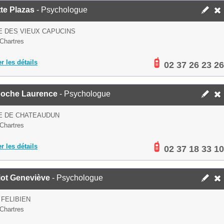
tte Plazas
- Psychologue
E DES VIEUX CAPUCINS
Chartres
er les détails
02 37 26 23 26
oche Laurence
- Psychologue
E DE CHATEAUDUN
Chartres
er les détails
02 37 18 33 10
iot Geneviève
- Psychologue
 FELIBIEN
Chartres