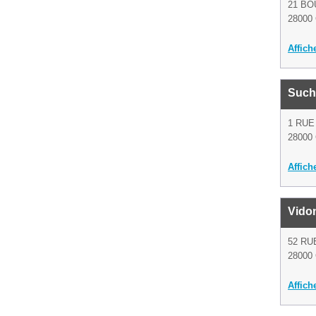
21 B
28000 
Affich
Such
1 RUE
28000 
Affich
Vido
52 RU
28000 
Affich