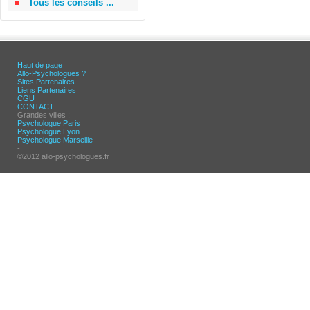
Tous les conseils ...
Haut de page
Allo-Psychologues ?
Sites Partenaires
Liens Partenaires
CGU
CONTACT
Grandes villes :
Psychologue Paris
Psychologue Lyon
Psychologue Marseille
-
©2012 allo-psychologues.fr