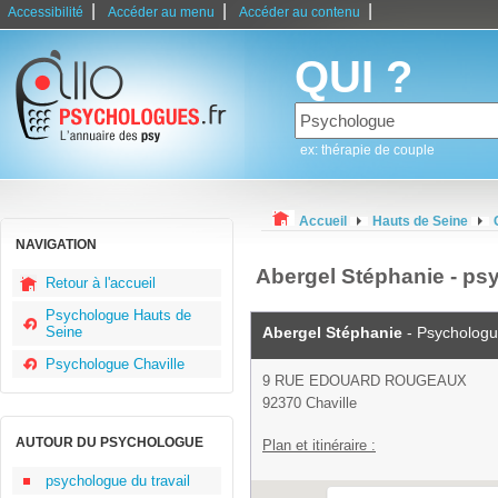
|
|
|
Accessibilité
Accéder au menu
Accéder au contenu
QUI ?
ex: thérapie de couple
Accueil
Hauts de Seine
NAVIGATION
Abergel Stéphanie - ps
Retour à l'accueil
Psychologue Hauts de
Seine
Abergel Stéphanie
- Psycholog
Psychologue Chaville
9 RUE EDOUARD ROUGEAUX
92370 Chaville
AUTOUR DU PSYCHOLOGUE
Plan et itinéraire :
psychologue du travail