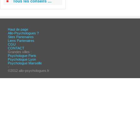
Tous les conseils ...
Haut de page
Allo-Psychologues ?
Sites Partenaires
Liens Partenaires
CGU
CONTACT
Grandes villes :
Psychologue Paris
Psychologue Lyon
Psychologue Marseille
-
©2012 allo-psychologues.fr