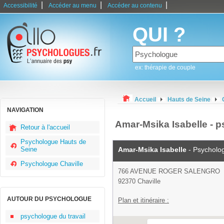
|
|
|
Accessibilité
Accéder au menu
Accéder au contenu
QUI ?
ex: thérapie de couple
Accueil
Hauts de Seine
NAVIGATION
Amar-Msika Isabelle - 
Retour à l'accueil
Psychologue Hauts de
Seine
Amar-Msika Isabelle
- Psycholo
Psychologue Chaville
766 AVENUE ROGER SALENGRO
92370 Chaville
AUTOUR DU PSYCHOLOGUE
Plan et itinéraire :
psychologue du travail