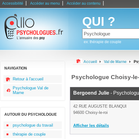
|
|
|
Accessibilité
Accéder au menu
Accéder au contenu
QUI ?
ex: thérapie de couple
Accueil
Val de Marne
Ps
NAVIGATION
Psychologue Choisy-le-
Retour à l'accueil
Psychologue Val de
Marne
Bergoend Julie
- Psycholog
42 RUE AUGUSTE BLANQUI
94600 Choisy-le-roi
AUTOUR DU PSYCHOLOGUE
psychologue du travail
Afficher les détails
thérapie de couple