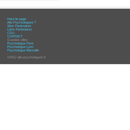
Haut de page
Allo-Psychologues ?
Sites Partenaires
Liens Partenaires
CGU
CONTACT
Grandes villes :
Psychologue Paris
Psychologue Lyon
Psychologue Marseille
-
©2012 allo-psychologues.fr