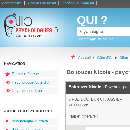
|
|
|
Accessibilité
Accéder au menu
Accéder au contenu
QUI ?
ex: thérapie de couple
Accueil
Côte d'Or
Dijon
NAVIGATION
Boitouzet Nicole - psyc
Retour à l'accueil
Psychologue Côte d'Or
Boitouzet Nicole
- Psychologue
Psychologue Dijon
5 RUE DOCTEUR CHAUSSIER
21000 Dijon
AUTOUR DU PSYCHOLOGUE
Plan et itinéraire :
psychologue du travail
thérapie de couple