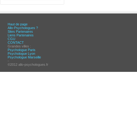
Haut de page
Allo-Psychologues ?
Sites Partenaires
Liens Partenaires
CGU
CONTACT
Grandes villes :
Psychologue Paris
Psychologue Lyon
Psychologue Marseille
-
©2012 allo-psychologues.fr