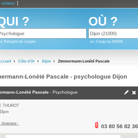
|
 contenu
QUI ?
OÙ ?
x: thérapie de couple
ex: Cergy ou 95000
ccueil
Côte d'Or
Dijon
Zimmermann-Lonété Pascale
ermann-Lonété Pascale - psychologue Dijon
rmann-Lonété Pascale
- Psychologue
E THUROT
Dijon
 itinéraire :
03 80 56 82 36