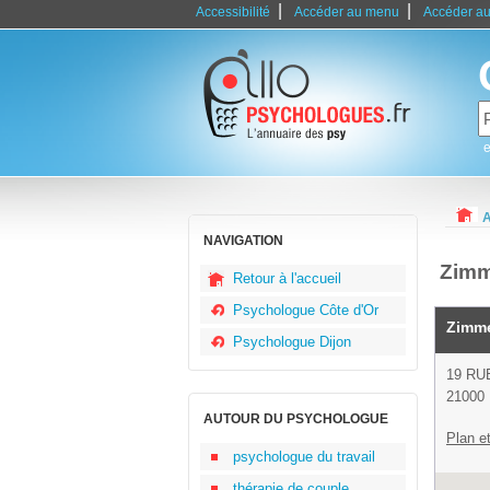
|
|
Accessibilité
Accéder au menu
Accéder au
e
A
NAVIGATION
Zimm
Retour à l'accueil
Psychologue Côte d'Or
Zimme
Psychologue Dijon
19 RU
21000 
AUTOUR DU PSYCHOLOGUE
Plan et
psychologue du travail
thérapie de couple