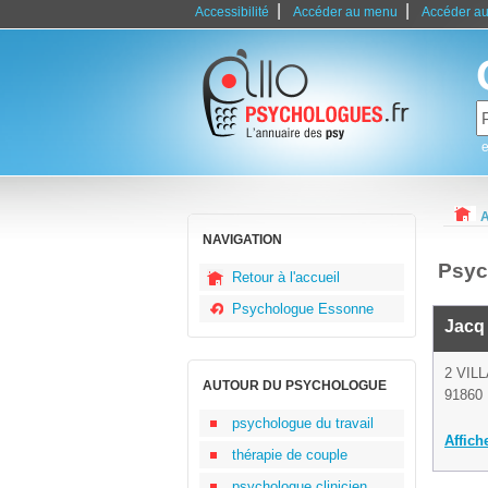
|
|
Accessibilité
Accéder au menu
Accéder au
e
A
NAVIGATION
Psyc
Retour à l'accueil
Psychologue Essonne
Jacq 
2 VIL
AUTOUR DU PSYCHOLOGUE
91860 
psychologue du travail
Affich
thérapie de couple
psychologue clinicien