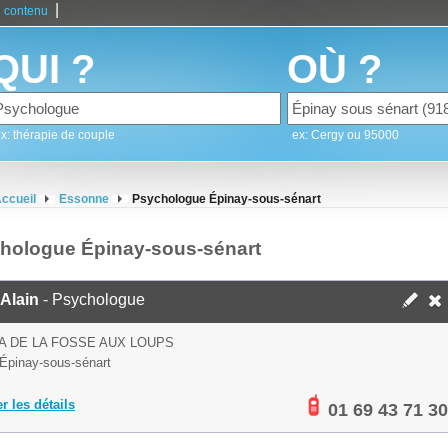
|
 contenu
QUI ?
OÙ ?
x: thérapie de couple
ex: Cergy ou 95000
ccueil
Essonne
Psychologue Épinay-sous-sénart
hologue Épinay-sous-sénart
Alain
- Psychologue
LA DE LA FOSSE AUX LOUPS
Épinay-sous-sénart
er les détails
01 69 43 71 30