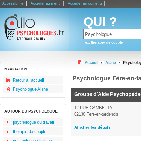
|
|
|
Accessibilité
Accéder au menu
Accéder au contenu
QUI ?
ex: thérapie de couple
Accueil
Aisne
Psycholog
NAVIGATION
Psychologue Fère-en-t
Retour à l'accueil
Psychologue Aisne
Groupe d'Aide Psychopéda
12 RUE GAMBETTA
AUTOUR DU PSYCHOLOGUE
02130 Fère-en-tardenois
psychologue du travail
Afficher les détails
thérapie de couple
psychologue clinicien