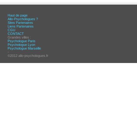
Haut de page
Allo-Psychologues ?
Sites Partenaires
Liens Partenaires
CGU
CONTACT
Grandes villes :
Psychologue Paris
Psychologue Lyon
Psychologue Marseille
-
©2012 allo-psychologues.fr