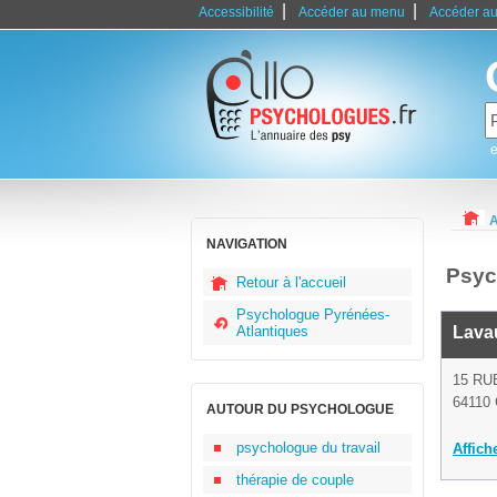
|
|
Accessibilité
Accéder au menu
Accéder au
e
A
NAVIGATION
Psyc
Retour à l'accueil
Psychologue Pyrénées-
Atlantiques
Lava
15 RU
64110 
AUTOUR DU PSYCHOLOGUE
psychologue du travail
Affich
thérapie de couple