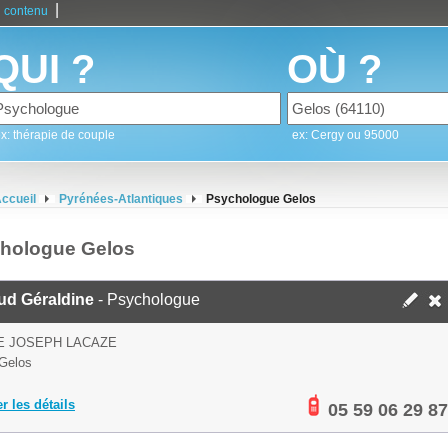
|
 contenu
QUI ?
OÙ ?
x: thérapie de couple
ex: Cergy ou 95000
ccueil
Pyrénées-Atlantiques
Psychologue Gelos
hologue Gelos
ud Géraldine
- Psychologue
E JOSEPH LACAZE
Gelos
er les détails
05 59 06 29 87