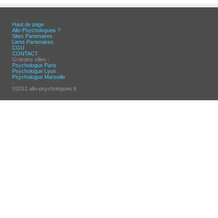
Haut de page
Allo-Psychologues ?
Sites Partenaires
Liens Partenaires
CGU
CONTACT
Grandes villes :
Psychologue Paris
Psychologue Lyon
Psychologue Marseille
-
©2012 allo-psychologues.fr