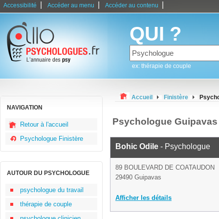
|
|
|
Accessibilité
Accéder au menu
Accéder au contenu
QUI ?
ex: thérapie de couple
Accueil
Finistère
Psycho
NAVIGATION
Psychologue Guipavas
Retour à l'accueil
Psychologue Finistère
Bohic Odile
- Psychologue
89 BOULEVARD DE COATAUDON
AUTOUR DU PSYCHOLOGUE
29490 Guipavas
psychologue du travail
Afficher les détails
thérapie de couple
psychologue clinicien