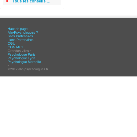
Tous les conseils ...
Haut de page
Allo-Psychologues ?
Sites Partenaires
Liens Partenaires
CGU
CONTACT
Grandes villes :
Psychologue Paris
Psychologue Lyon
Psychologue Marseille
-
©2012 allo-psychologues.fr