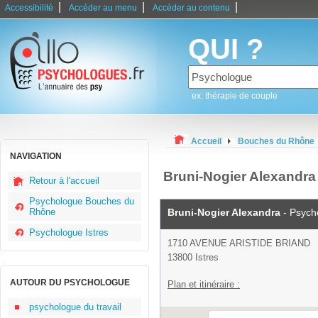
|
|
|
Accessibilité
Accéder au menu
Accéder au contenu
QUI ?
ex: thérapie de couple
Accueil
Bouches du Rhône
NAVIGATION
Bruni-Nogier Alexandra
Retour à l'accueil
Psychologue Bouches du
Rhône
Bruni-Nogier Alexandra
- Psych
Psychologue Istres
1710 AVENUE ARISTIDE BRIAND
13800 Istres
AUTOUR DU PSYCHOLOGUE
Plan et itinéraire :
psychologue du travail