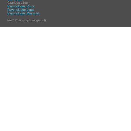
Grandes villes :
Psychologue Paris
Psychologue Lyon
Psychologue Marseille
-
©2012 allo-psychologues.fr