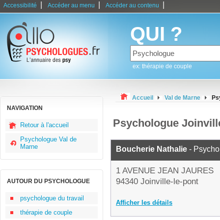
|
|
|
Accessibilité
Accéder au menu
Accéder au contenu
QUI ?
ex: thérapie de couple
Accueil
Val de Marne
Ps
NAVIGATION
Psychologue Joinvill
Retour à l'accueil
Psychologue Val de
Marne
Boucherie Nathalie
- Psycho
1 AVENUE JEAN JAURES
94340 Joinville-le-pont
AUTOUR DU PSYCHOLOGUE
psychologue du travail
Afficher les détails
thérapie de couple