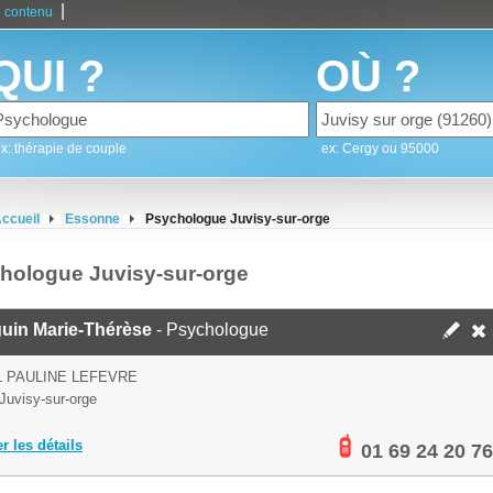
|
 contenu
QUI ?
OÙ ?
x: thérapie de couple
ex: Cergy ou 95000
ccueil
Essonne
Psychologue Juvisy-sur-orge
hologue Juvisy-sur-orge
uin Marie-Thérèse
- Psychologue
L PAULINE LEFEVRE
Juvisy-sur-orge
er les détails
01 69 24 20 76