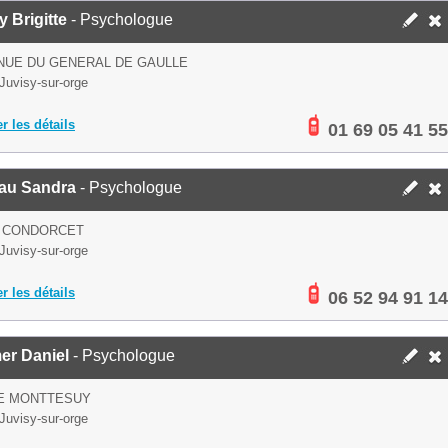
 Brigitte
- Psychologue
NUE DU GENERAL DE GAULLE
Juvisy-sur-orge
er les détails
01 69 05 41 55
au Sandra
- Psychologue
E CONDORCET
Juvisy-sur-orge
er les détails
06 52 94 91 14
er Daniel
- Psychologue
UE MONTTESUY
Juvisy-sur-orge