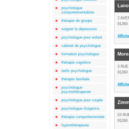
Lanoy
psychologue
comportementaliste
2 AVE
thérapie de groupe
91260 
soigner la dépression
Affich
psychologue pour enfant
cabinet de psychologue
More
formation psychologue
thérapie cognitive
3 RU
tarifs psychologue
91260 
thérapie familiale
Affich
psychologue
psychothérapeute
psychologue pour couple
Zimm
psychologue d'urgence
53 R
thérapie comportementale
91260 
hypnothérapeute