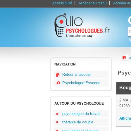
|
|
Accessibilité
Accéder au menu
Accéder au
e
A
NAVIGATION
Psyc
Retour à l'accueil
Psychologue Essonne
Boug
2 MAI
AUTOUR DU PSYCHOLOGUE
91260 
psychologue du travail
Affich
thérapie de couple
psychologue clinicien