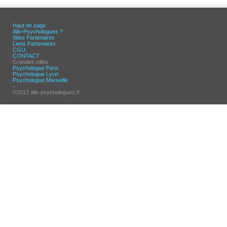
Haut de page
Allo-Psychologues ?
Sites Partenaires
Liens Partenaires
CGU
CONTACT
Grandes villes :
Psychologue Paris
Psychologue Lyon
Psychologue Marseille
-
©2012 allo-psychologues.fr