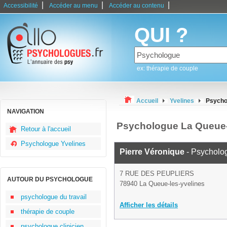
|
|
|
Accessibilité
Accéder au menu
Accéder au contenu
QUI ?
ex: thérapie de couple
Accueil
Yvelines
Psycho
NAVIGATION
Psychologue La Queue-
Retour à l'accueil
Psychologue Yvelines
Pierre Véronique
- Psycholo
7 RUE DES PEUPLIERS
AUTOUR DU PSYCHOLOGUE
78940 La Queue-les-yvelines
psychologue du travail
Afficher les détails
thérapie de couple
psychologue clinicien