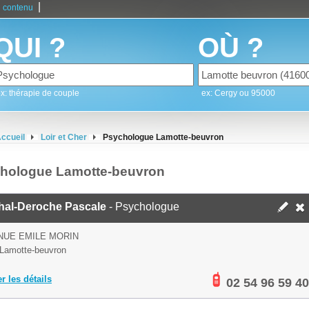
|
 contenu
QUI ?
OÙ ?
x: thérapie de couple
ex: Cergy ou 95000
ccueil
Loir et Cher
Psychologue Lamotte-beuvron
hologue Lamotte-beuvron
hal-Deroche Pascale
- Psychologue
NUE EMILE MORIN
Lamotte-beuvron
er les détails
02 54 96 59 40