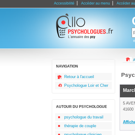
|
|
Accessibilité
Accéder au menu
Accéder au
e
A
NAVIGATION
Psyc
Retour à l'accueil
Psychologue Loir et Cher
Marc
5 AVE
AUTOUR DU PSYCHOLOGUE
41600 
psychologue du travail
Affich
thérapie de couple
psychologue clinicien