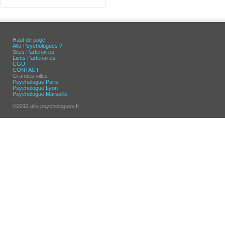
Haut de page
Allo-Psychologues ?
Sites Partenaires
Liens Partenaires
CGU
CONTACT
Grandes villes :
Psychologue Paris
Psychologue Lyon
Psychologue Marseille
-
©2012 allo-psychologues.fr