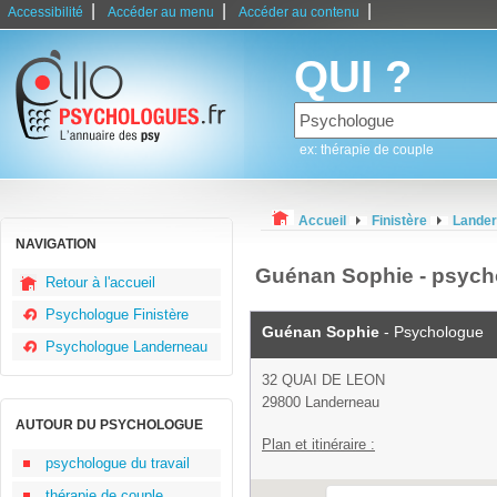
|
|
|
Accessibilité
Accéder au menu
Accéder au contenu
QUI ?
ex: thérapie de couple
Accueil
Finistère
Lande
NAVIGATION
Guénan Sophie - psyc
Retour à l'accueil
Psychologue Finistère
Guénan Sophie
- Psychologue
Psychologue Landerneau
32 QUAI DE LEON
29800 Landerneau
AUTOUR DU PSYCHOLOGUE
Plan et itinéraire :
psychologue du travail
thérapie de couple